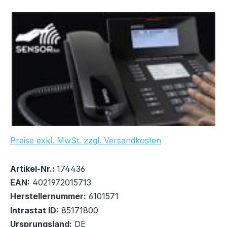
Bildergalerie überspringen
Preise exkl. MwSt. zzgl. Versandkosten
Bestand:
Sofort verfügbar, Lieferzeit: 1-2 Tage
12x
Artikel-Nr.:
174436
EAN:
4021972015713
Herstellernummer:
6101571
Intrastat ID:
85171800
Ursprungsland:
DE