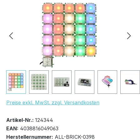
Bildergalerie überspringen
UVP Netto: 79,00 €
Preise exkl. MwSt. zzgl. Versandkosten
Bestand:
Sofort verfügbar, Lieferzeit: 1-2 Tage
90x
Artikel-Nr.:
124344
EAN:
4038816049063
Herstellernummer:
ALL-BRICK-0398