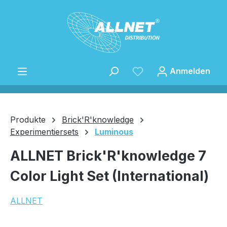
Zum Hauptinhalt springen
Anmelden
Produkte
Brick'R'knowledge
Experimentiersets
Luminous
Speichern
ALLNET Brick'R'knowledge 7
Color Light Set (International)
ALLNET