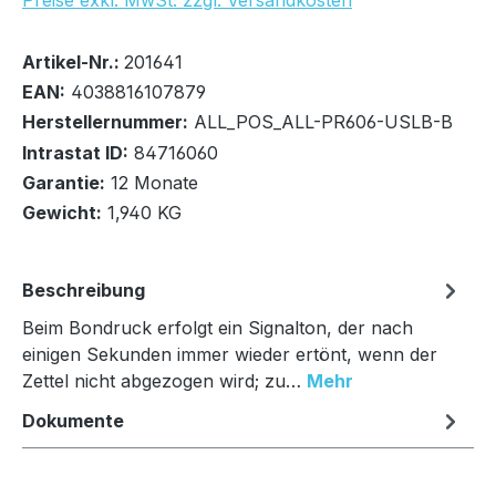
Preise exkl. MwSt. zzgl. Versandkosten
Bestand:
Sofort verfügbar, Lieferzeit: 2-3 Tage
96x
Artikel-Nr.:
201641
EAN:
4038816107879
Herstellernummer:
ALL_POS_ALL-PR606-USLB-B
Intrastat ID:
84716060
Garantie:
12 Monate
In den Warenkorb
Gewicht:
1,940 KG
Beschreibung
Beim Bondruck erfolgt ein Signalton, der nach
einigen Sekunden immer wieder ertönt, wenn der
Zettel nicht abgezogen wird; zu…
Mehr
Dokumente