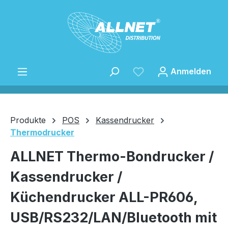
Zum Hauptinhalt springen
Anmelden
Produkte
POS
Kassendrucker
Thermodrucker
Speichern
ALLNET Thermo-Bondrucker /
Kassendrucker /
Küchendrucker ALL-PR606,
USB/RS232/LAN/Bluetooth mit