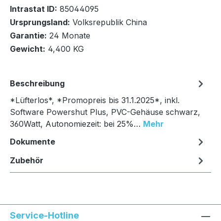
Intrastat ID:
85044095
Ursprungsland:
Volksrepublik China
In den Warenkorb
Garantie:
24 Monate
Gewicht:
4,400 KG
Beschreibung
*Lüfterlos*, *Promopreis bis 31.1.2025*, inkl.
Software Powershut Plus, PVC-Gehäuse schwarz,
360Watt, Autonomiezeit: bei 25%…
Mehr
Dokumente
Zubehör
Service-Hotline