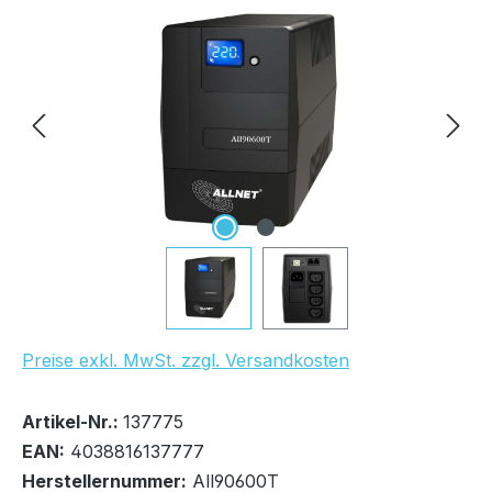
Bildergalerie überspringen
UVP Netto: 137,50 €
Preise exkl. MwSt. zzgl. Versandkosten
Bestand:
Sofort verfügbar, Lieferzeit: 1-2 Tage
5x
Artikel-Nr.:
137775
EAN:
4038816137777
Herstellernummer:
All90600T