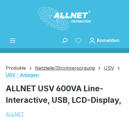
Zum Hauptinhalt springen
Anmelden
Produkte
Netzteile/Stromversorgung
USV
USV - Anlagen
Speichern
ALLNET USV 600VA Line-
Interactive, USB, LCD-Display,
ALLNET