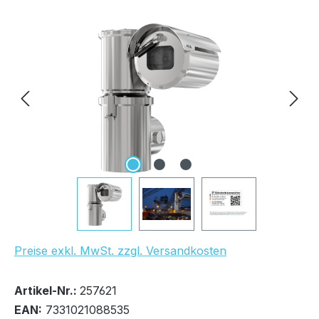
Bildergalerie überspringen
UVP Netto: 20.999,00 €
Preise exkl. MwSt. zzgl. Versandkosten
Bestand:
Nicht Lagernd
0x
Artikel-Nr.:
257621
EAN:
7331021088535