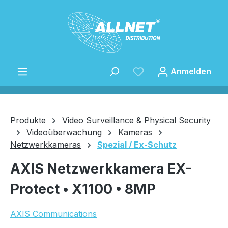
Zum Hauptinhalt springen
Anmelden
Produkte
Video Surveillance & Physical Security
Videoüberwachung
Kameras
Netzwerkkameras
Spezial / Ex-Schutz
Speichern
AXIS Netzwerkkamera EX-
Protect • X1100 • 8MP
AXIS Communications