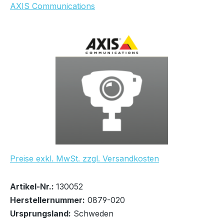
AXIS Communications
Bildergalerie überspringen
UVP Netto: 159,00 €
Preise exkl. MwSt. zzgl. Versandkosten
Bestand:
Sofort verfügbar, Lieferzeit: 1-5 Tage
100+
Artikel-Nr.:
130052
Herstellernummer:
0879-020
Ursprungsland:
Schweden