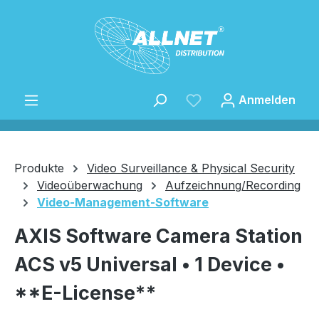
Zum Hauptinhalt springen
Anmelden
Produkte
Video Surveillance & Physical Security
Videoüberwachung
Aufzeichnung/Recording
Video-Management-Software
Speichern
AXIS Software Camera Station
ACS v5 Universal • 1 Device •
**E-License**