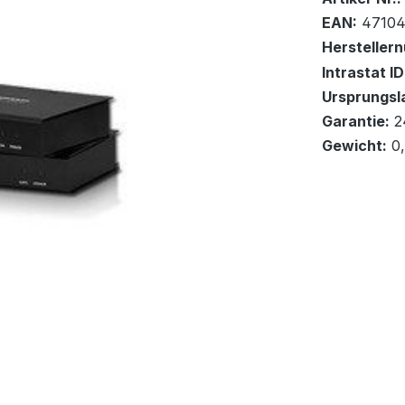
EAN:
4710
Hersteller
Intrastat ID
Ursprungsl
In den Wa
Garantie:
2
Gewicht:
0