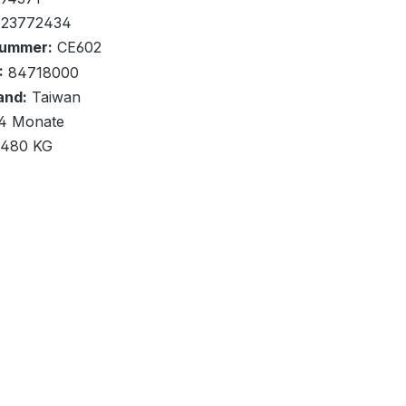
423772434
nummer:
CE602
:
84718000
and:
Taiwan
renkorb
4 Monate
,480 KG