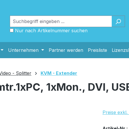
Nur nach Artikelnummer suchen
Unternehmen
Partner werden
Preisliste
Lizenz
deo - Splitter
KVM - Extender
r.1xPC, 1xMon., DVI, USB
Preise exkl
Bestand:
Nicht Lag
0x
Artikel-Nr.: