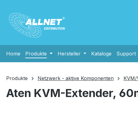
m Hauptinhalt springen
Zur Suche springen
Zur Hauptnavigation springen
Home
Produkte
Hersteller
Kataloge
Support
Produkte
Netzwerk - aktive Komponenten
KVM/Vi
Aten KVM-Extender, 60mt
Bildergalerie überspringen