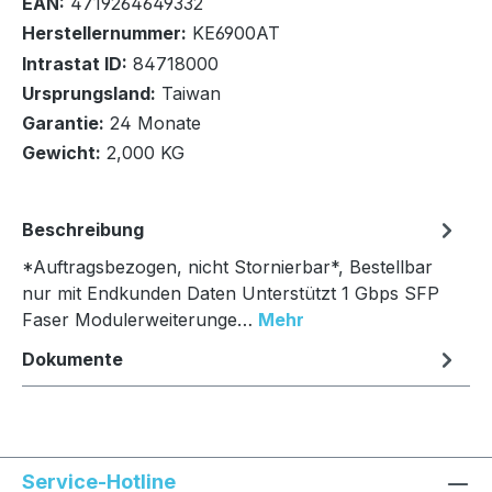
EAN:
4719264649332
Herstellernummer:
KE6900AT
Intrastat ID:
84718000
Ursprungsland:
Taiwan
In den Warenkorb
Garantie:
24 Monate
Gewicht:
2,000 KG
Beschreibung
*Auftragsbezogen, nicht Stornierbar*, Bestellbar
nur mit Endkunden Daten Unterstützt 1 Gbps SFP
Faser Modulerweiterunge…
Mehr
Dokumente
Service-Hotline