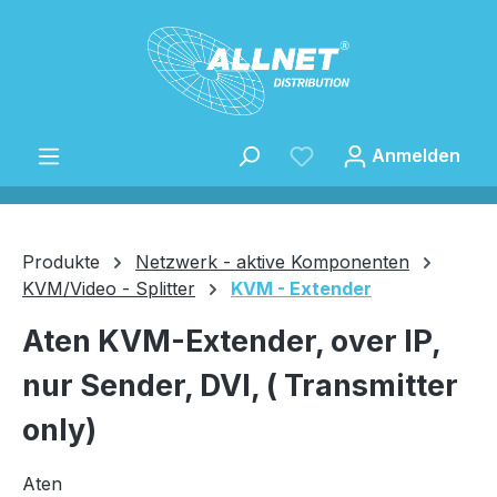
Zum Hauptinhalt springen
Anmelden
Produkte
Netzwerk - aktive Komponenten
KVM/Video - Splitter
KVM - Extender
Speichern
Aten KVM-Extender, over IP,
nur Sender, DVI, ( Transmitter
only)
Aten