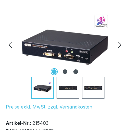
Bildergalerie überspringen
Preise exkl. MwSt. zzgl. Versandkosten
Bestand:
Nicht Lagernd
0x
Artikel-Nr.:
215403