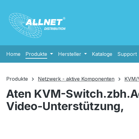
m Hauptinhalt springen
Zur Suche springen
Zur Hauptnavigation springen
Home
Produkte
Hersteller
Kataloge
Support
Produkte
Netzwerk - aktive Komponenten
KVM/Vi
Aten KVM-Switch.zbh.A
Video-Unterstützung,
Bildergalerie überspringen