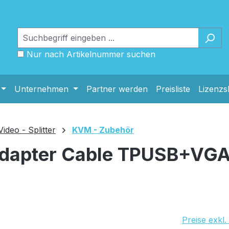
Nur nach Artikelnummer suchen
Unternehmen
Partner werden
Preisliste
Lizenz
deo - Splitter
KVM - Zubehör
dapter Cable TPUSB+VGA,
Preise exkl