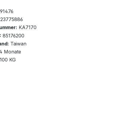
ernd
91476
423775886
nummer:
KA7170
:
85176200
and:
Taiwan
renkorb
4 Monate
,100 KG