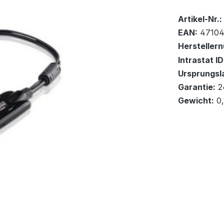
Bestand:
Nicht Lag
0x
Artikel-Nr.:
EAN:
4710
Hersteller
Intrastat ID
Ursprungsl
In den Wa
Garantie:
2
Gewicht:
0