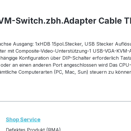
KVM-Switch.zbh.Adapter Cable 
-Buchse Ausgang: 1xHDB 15pol.Stecker, USB Stecker Aufl
r mit Composite-Video-Unterstützung-1 USB-VGA-KVM-Ad
ängige Konfiguration über DIP-Schalter erforderlich Tasta
 oder an einen anderen Port angeschlossen wird Das CPU-
ämtliche Computerarten (PC, Mac, Sun) steuern zu können
Shop Service
Defektes Produkt (RMA)