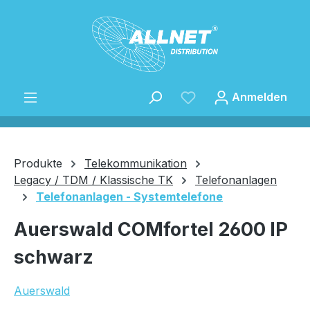
Zum Hauptinhalt springen
Anmelden
Produkte
Telekommunikation
Legacy / TDM / Klassische TK
Telefonanlagen
Telefonanlagen - Systemtelefone
Speichern
Auerswald COMfortel 2600 IP
schwarz
Auerswald