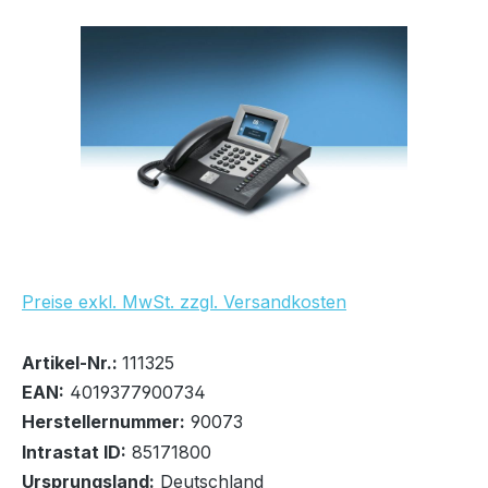
Bildergalerie überspringen
UVP Netto: 352,95 €
Preise exkl. MwSt. zzgl. Versandkosten
Bestand:
Sofort verfügbar, Lieferzeit: 1-2 Tage
2x
Artikel-Nr.:
111325
EAN:
4019377900734
Herstellernummer:
90073
Intrastat ID:
85171800
Ursprungsland:
Deutschland