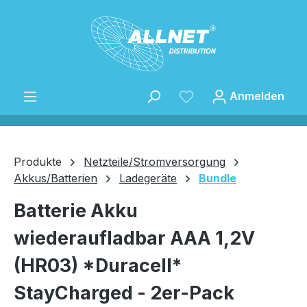
Zum Hauptinhalt springen
Anmelden
Produkte
Netzteile/Stromversorgung
Akkus/Batterien
Ladegeräte
Bundle
Speichern
Batterie Akku
wiederaufladbar AAA 1,2V
(HR03) *Duracell*
StayCharged - 2er-Pack