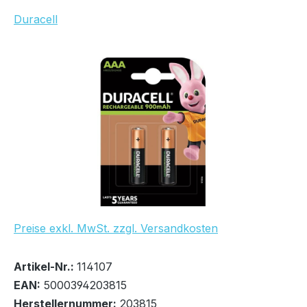
Duracell
Bildergalerie überspringen
Preise exkl. MwSt. zzgl. Versandkosten
Bestand:
Sofort verfügbar, Lieferzeit: 1-2 Tage
54x
Artikel-Nr.:
114107
EAN:
5000394203815
Herstellernummer:
203815