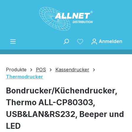
Zum Hauptinhalt springen
Anmelden
Produkte
POS
Kassendrucker
Thermodrucker
Speichern
Bondrucker/Küchendrucker,
Thermo ALL-CP80303,
USB&LAN&RS232, Beeper und
LED