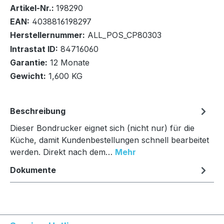
Bestand:
Nicht Lagernd
0x
Artikel-Nr.:
198290
EAN:
4038816198297
Herstellernummer:
ALL_POS_CP80303
Intrastat ID:
84716060
Garantie:
12 Monate
In den Warenkorb
Gewicht:
1,600 KG
Beschreibung
Dieser Bondrucker eignet sich (nicht nur) für die
Küche, damit Kundenbestellungen schnell bearbeitet
werden. Direkt nach dem…
Mehr
Dokumente