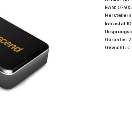
EAN:
07605
Hersteller
Intrastat ID
Ursprungsl
In den Wa
Garantie:
2
Gewicht:
0