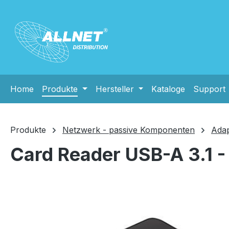
m Hauptinhalt springen
Zur Suche springen
Zur Hauptnavigation springen
Home
Produkte
Hersteller
Kataloge
Support
Produkte
Netzwerk - passive Komponenten
Adap
Card Reader USB-A 3.1 - 
Bildergalerie überspringen