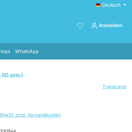
Deutsch
Anmelden
shops
WhatsApp
Speichern
o SD uvm.)
Transcend
. MwSt. zzgl. Versandkosten
ernd
220566