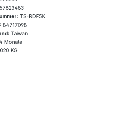
57823483
nummer:
TS-RDF5K
:
84717098
and:
Taiwan
renkorb
4 Monate
,020 KG