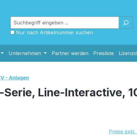
Nur nach Artikelnummer suchen
Unternehmen
Partner werden
Preisliste
Lizenz
V - Anlagen
Serie, Line-Interactive,
UVP Netto: 
Preise exkl