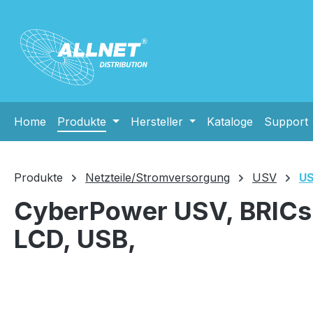
m Hauptinhalt springen
Zur Suche springen
Zur Hauptnavigation springen
Home
Produkte
Hersteller
Kataloge
Support
Produkte
Netzteile/Stromversorgung
USV
US
CyberPower USV, BRICs-
LCD, USB,
Bildergalerie überspringen