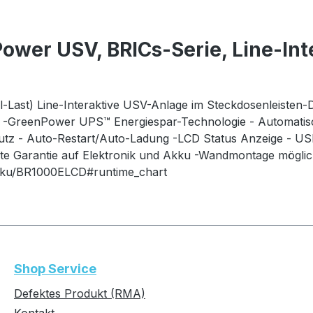
ower USV, BRICs-Serie, Line-Int
-Last) Line-Interaktive USV-Anlage im Steckdosenleisten
e -GreenPower UPS™ Energiespar-Technologie - Automatis
tz - Auto-Restart/Auto-Ladung -LCD Status Anzeige - USB
e Garantie auf Elektronik und Akku -Wandmontage mögli
sku/BR1000ELCD#runtime_chart
Shop Service
Defektes Produkt (RMA)