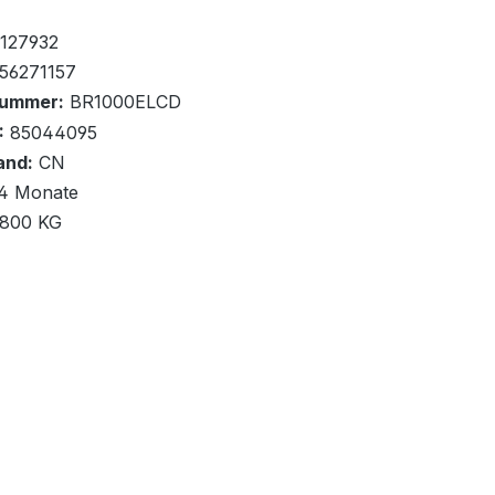
fügbar, Lieferzeit: 1-2 Tage
127932
56271157
nummer:
BR1000ELCD
:
85044095
and:
CN
renkorb
4 Monate
,800 KG