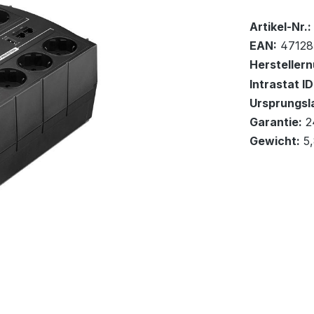
Bestand:
Sofort ver
8x
Artikel-Nr.:
EAN:
47128
Hersteller
Intrastat ID
Ursprungsl
In den Wa
Garantie:
2
Gewicht:
5