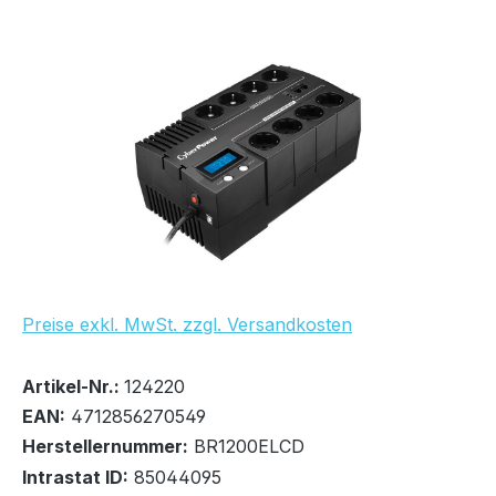
Bildergalerie überspringen
UVP Netto: 187,00 €
Preise exkl. MwSt. zzgl. Versandkosten
Bestand:
Sofort verfügbar, Lieferzeit: 1-2 Tage
8x
Artikel-Nr.:
124220
EAN:
4712856270549
Herstellernummer:
BR1200ELCD
Intrastat ID:
85044095