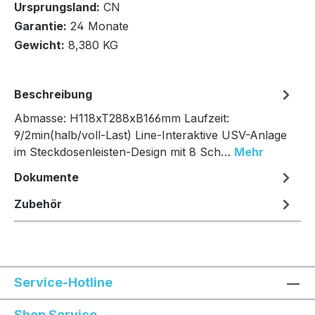
Ursprungsland:
CN
In den Warenkorb
Garantie:
24 Monate
Gewicht:
8,380 KG
Beschreibung
Abmasse: H118xT288xB166mm Laufzeit:
9/2min(halb/voll-Last) Line-Interaktive USV-Anlage
im Steckdosenleisten-Design mit 8 Sch…
Mehr
Dokumente
Zubehör
Service-Hotline
Shop Service