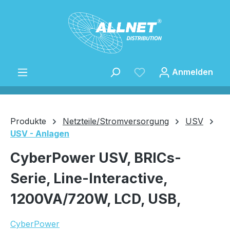
Zum Hauptinhalt springen
Anmelden
Produkte
Netzteile/Stromversorgung
USV
USV - Anlagen
Speichern
CyberPower USV, BRICs-
Serie, Line-Interactive,
1200VA/720W, LCD, USB,
CyberPower