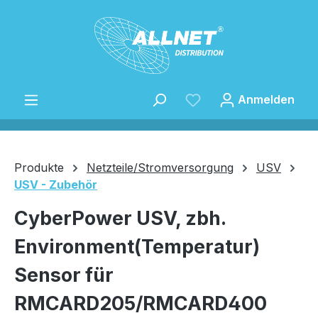
Zum Hauptinhalt springen
Anmelden
Produkte
Netzteile/Stromversorgung
USV
USV - Zubehör
Speichern
CyberPower USV, zbh.
Environment(Temperatur)
Sensor für
RMCARD205/RMCARD400