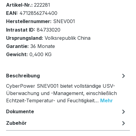
Bestand:
Sofort verfügbar, Lieferzeit: 1-2 Tage
9x
Artikel-Nr.:
222281
EAN:
4712856274400
Herstellernummer:
SNEV001
Intrastat ID:
84733020
Ursprungsland:
Volksrepublik China
In den Warenkorb
Garantie:
36 Monate
Gewicht:
0,400 KG
Beschreibung
CyberPower SNEV001 bietet vollständige USV-
Überwachung und -Management, einschließlich
Echtzeit-Temperatur- und Feuchtigkeit…
Mehr
Dokumente
Zubehör