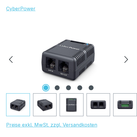
CyberPower
Bildergalerie überspringen
UVP Netto: 188,00 €
Preise exkl. MwSt. zzgl. Versandkosten