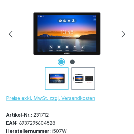
Bildergalerie überspringen
UVP Netto: 304,73 €
Preise exkl. MwSt. zzgl. Versandkosten
Bestand:
Sofort verfügbar, Lieferzeit: 1-2 Tage
6x
Artikel-Nr.:
231712
EAN:
6937295604528
Herstellernummer:
i507W