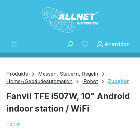
Zum Hauptinhalt springen
Anmelden
Produkte
Messen, Steuern, Regeln
Home-/Gebäudeautomation
iRobot
Zubehör
Speichern
Fanvil TFE i507W, 10" Android
indoor station / WiFi
Fanvil