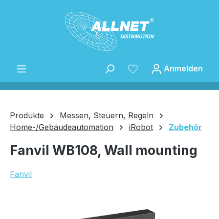
Zum Hauptinhalt springen
Anmelden
Produkte
Messen, Steuern, Regeln
Home-/Gebäudeautomation
iRobot
Zubehör
Speichern
Fanvil WB108, Wall mounting
Fanvil
Bildergalerie überspringen