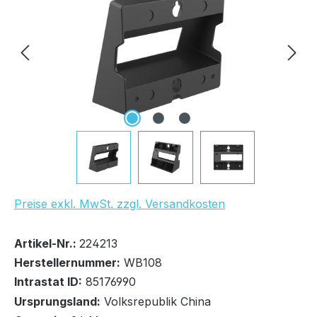
UVP Netto: 3,88 €
Preise exkl. MwSt. zzgl. Versandkosten
Bestand:
Nicht Lagernd
0x
Artikel-Nr.:
224213
Herstellernummer:
WB108
Intrastat ID:
85176990
Ursprungsland:
Volksrepublik China