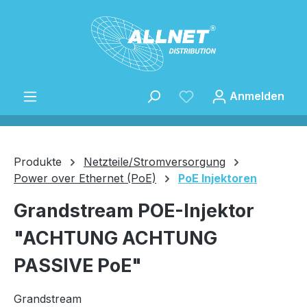
Zum Hauptinhalt springen
Anmelden
Produkte
Netzteile/Stromversorgung
Power over Ethernet (PoE)
PoE Injektoren
Speichern
Grandstream POE-Injektor
"ACHTUNG ACHTUNG
PASSIVE PoE"
Grandstream