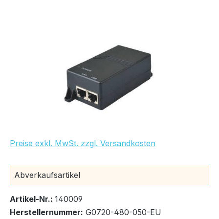
Bildergalerie überspringen
Preise exkl. MwSt. zzgl. Versandkosten
Bestand:
Sofort verfügbar, Lieferzeit: 1-2 Tage
11x
Abverkaufsartikel
Artikel-Nr.:
140009
Herstellernummer:
G0720-480-050-EU