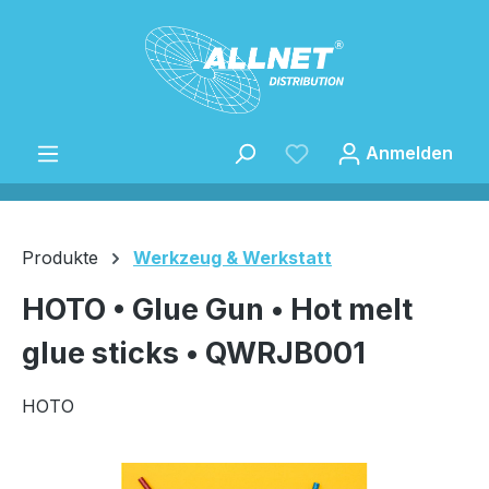
Zum Hauptinhalt springen
Anmelden
Produkte
Werkzeug & Werkstatt
HOTO • Glue Gun • Hot melt
Speichern
glue sticks • QWRJB001
HOTO
Bildergalerie überspringen