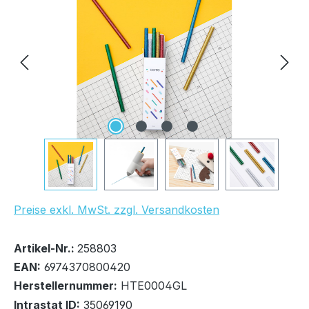
Preise exkl. MwSt. zzgl. Versandkosten
Bestand:
Nicht Lagernd
0x
Artikel-Nr.:
258803
EAN:
6974370800420
Herstellernummer:
HTE0004GL
Intrastat ID:
35069190