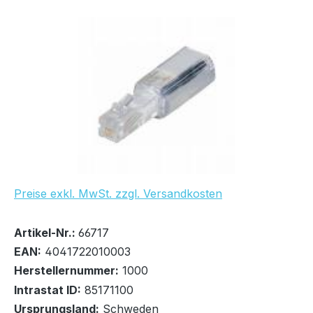
Bildergalerie überspringen
Preise exkl. MwSt. zzgl. Versandkosten
Bestand:
Nicht Lagernd
0x
Artikel-Nr.:
66717
EAN:
4041722010003
Herstellernummer:
1000
Intrastat ID:
85171100
Ursprungsland:
Schweden