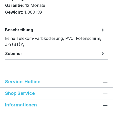
In den Warenkorb
Garantie:
12 Monate
Gewicht:
1,000 KG
Beschreibung
keine Telekom-Farbkodierung, PVC, Folienschirm,
J-Y(ST)Y,
Zubehör
Service-Hotline
Shop Service
Informationen