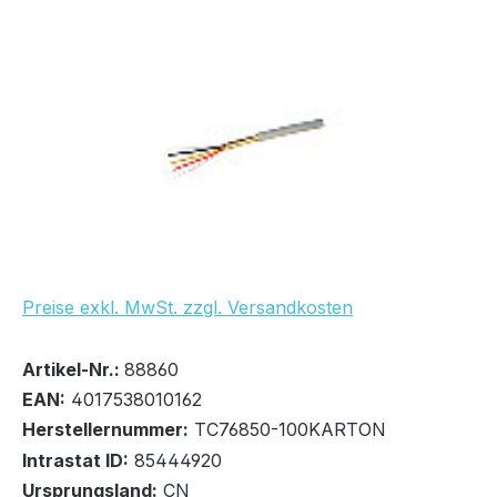
Bildergalerie überspringen
Preise exkl. MwSt. zzgl. Versandkosten
Bestand:
Sofort verfügbar, Lieferzeit: 1-2 Tage
1x
Artikel-Nr.:
88860
EAN:
4017538010162
Herstellernummer:
TC76850-100KARTON
Intrastat ID:
85444920
Ursprungsland:
CN