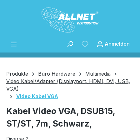
Zum Hauptinhalt springen
Anmelden
Produkte
Büro Hardware
Multimedia
Video Kabel/Adapter (Displayport, HDMI, DVI, USB,
VGA)
Speichern
Video Kabel VGA
Kabel Video VGA, DSUB15,
ST/ST, 7m, Schwarz,
Diverse 2