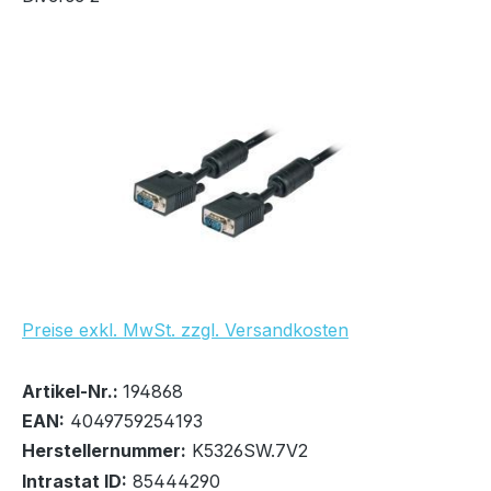
Bildergalerie überspringen
UVP Netto: 11,37 €
Preise exkl. MwSt. zzgl. Versandkosten
Bestand:
Nicht Lagernd
0x
Artikel-Nr.:
194868
EAN:
4049759254193
Herstellernummer:
K5326SW.7V2
Intrastat ID:
85444290