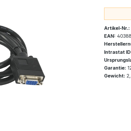
Bestand:
Sofort ver
13
Artikel-Nr.:
EAN:
40388
Hersteller
In den Wa
Intrastat ID
Ursprungsl
Garantie:
1
Gewicht:
2