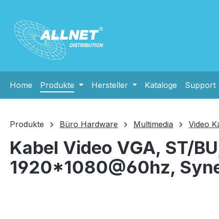
m Hauptinhalt springen
Zur Suche springen
Zur Hauptnavigation springen
Home
Produkte
Hersteller
Kataloge
Support
Produkte
Büro Hardware
Multimedia
Video K
Kabel Video VGA, ST/BU,
1920*1080@60hz, Syne
Bildergalerie überspringen