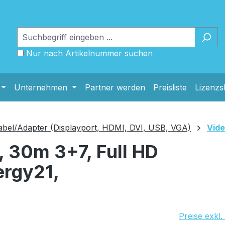
Nur nach Artikelnummer suchen
Unternehmen
Partner werden
Preisliste
Lizenz
abel/Adapter (Displayport, HDMI, DVI, USB, VGA)
Vide
 30m 3+7, Full HD
rgy21,
Preise exkl