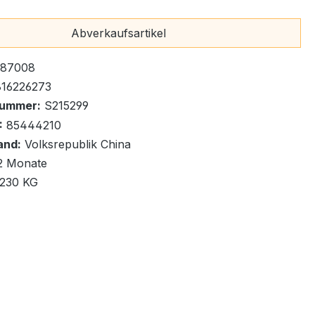
fügbar, Lieferzeit: 1-2 Tage
x
Abverkaufsartikel
87008
16226273
nummer:
S215299
renkorb
:
85444210
and:
Volksrepublik China
2 Monate
,230 KG