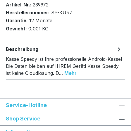
Bestand:
Nicht Lagernd
0x
Artikel-Nr.:
239972
Herstellernummer:
SP-KURZ
Garantie:
12 Monate
Gewicht:
0,001 KG
In den Warenkorb
Beschreibung
Kasse Speedy ist Ihre professionelle Android-Kasse!
Die Daten bleiben auf IHREM Gerät! Kasse Speedy
ist keine Cloudlösung. D…
Mehr
Service-Hotline
Shop Service