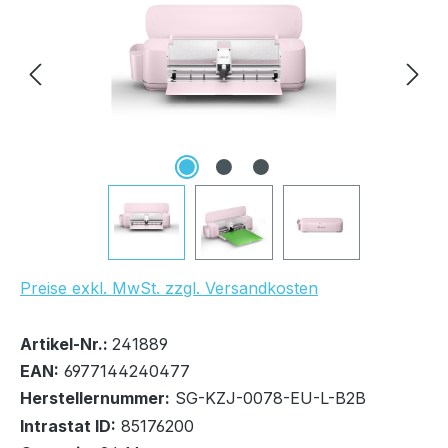
Preise exkl. MwSt. zzgl. Versandkosten
Bestand:
Sofort verfügbar, Lieferzeit: 1-2 Tage
2x
Artikel-Nr.:
241889
EAN:
6977144240477
Herstellernummer:
SG-KZJ-0078-EU-L-B2B
Intrastat ID:
85176200