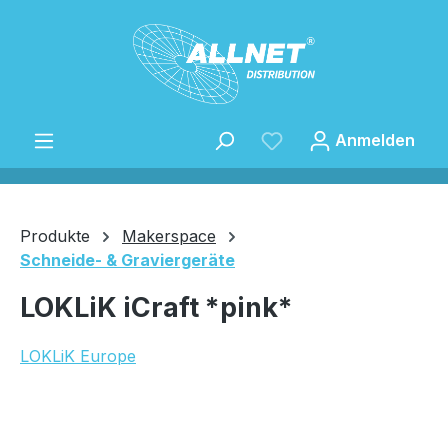
Zum Hauptinhalt springen
Anmelden
Produkte
Makerspace
Schneide- & Graviergeräte
Speichern
LOKLiK iCraft *pink*
LOKLiK Europe
Bildergalerie überspringen