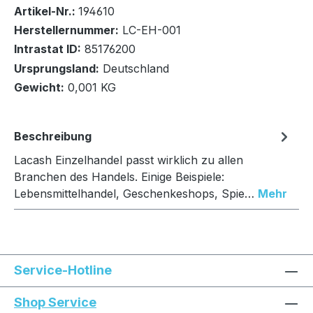
Bestand:
Nicht Lagernd
0x
Artikel-Nr.:
194610
Herstellernummer:
LC-EH-001
Intrastat ID:
85176200
Ursprungsland:
Deutschland
Gewicht:
0,001 KG
In den Warenkorb
Beschreibung
Lacash Einzelhandel passt wirklich zu allen
Branchen des Handels. Einige Beispiele:
Lebensmittelhandel, Geschenkeshops, Spie…
Mehr
Service-Hotline
Shop Service