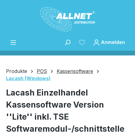
Zum Hauptinhalt springen
Anmelden
Produkte
POS
Kassensoftware
Lacash (Windows)
Speichern
Lacash Einzelhandel
Kassensoftware Version
''Lite'' inkl. TSE
Softwaremodul-/schnittstelle