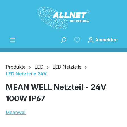
Zum Hauptinhalt springen
Anmelden
Produkte
LED
LED Netzteile
LED Netzteile 24V
Speichern
MEAN WELL Netzteil - 24V
100W IP67
Meanwell