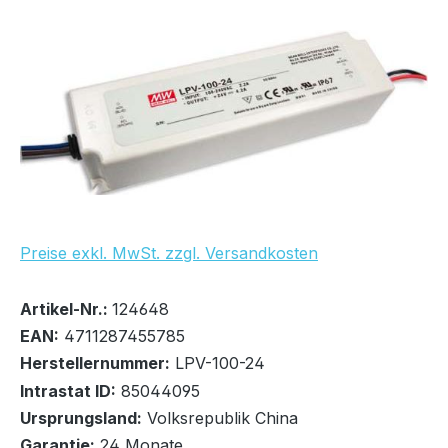
Bildergalerie überspringen
UVP Netto: 17,74 €
Preise exkl. MwSt. zzgl. Versandkosten
Bestand:
Sofort verfügbar, Lieferzeit: 1-2 Tage
35x
Artikel-Nr.:
124648
EAN:
4711287455785
Herstellernummer:
LPV-100-24
Intrastat ID:
85044095
Ursprungsland:
Volksrepublik China
In den Warenkorb
Garantie:
24 Monate