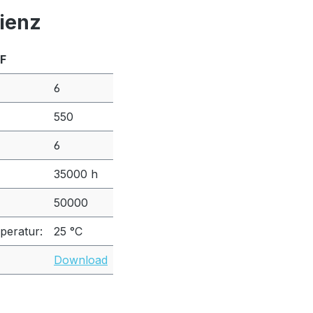
zienz
 F
6
550
6
35000 h
50000
peratur:
25 °C
Download