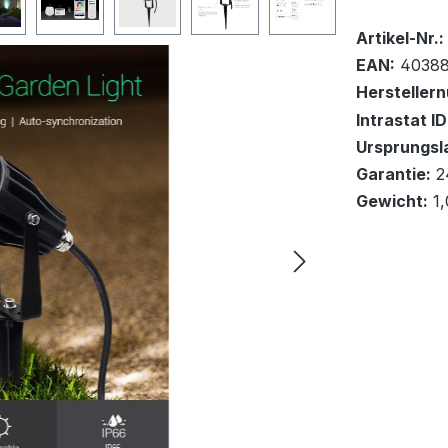
Bestand:
Sofort ver
38
Artikel-Nr.:
EAN:
40388
Hersteller
Intrastat ID
Ursprungsl
In den Wa
Garantie:
2
Gewicht:
1