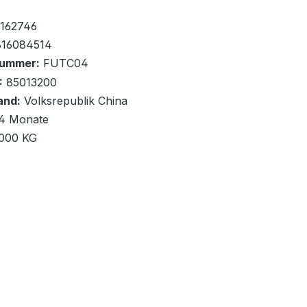
fügbar, Lieferzeit: 1-2 Tage
x
162746
16084514
nummer:
FUTC04
:
85013200
and:
Volksrepublik China
renkorb
4 Monate
,000 KG