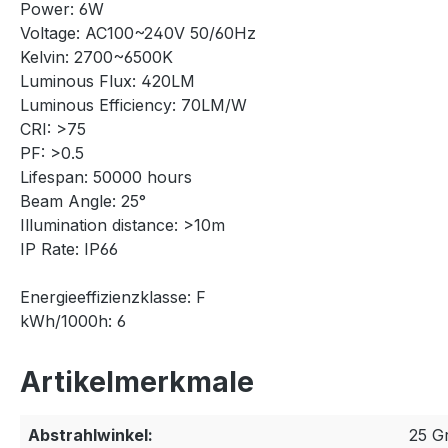
Power: 6W
Voltage: AC100~240V 50/60Hz
Kelvin: 2700~6500K
Luminous Flux: 420LM
Luminous Efficiency: 70LM/W
CRI: >75
PF: >0.5
Lifespan: 50000 hours
Beam Angle: 25°
Illumination distance: >10m
IP Rate: IP66
Energieeffizienzklasse: F
kWh/1000h: 6
Artikelmerkmale
Abstrahlwinkel:
25 G