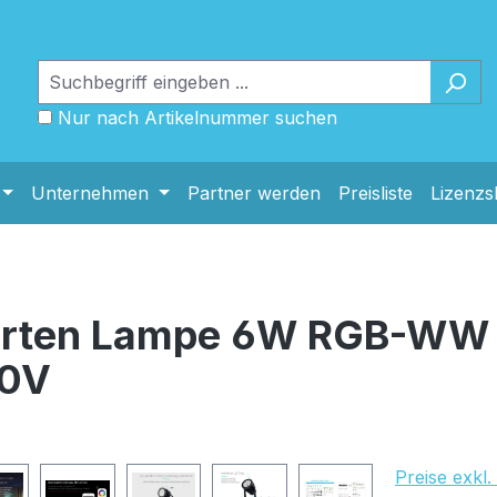
Nur nach Artikelnummer suchen
Unternehmen
Partner werden
Preisliste
Lizenz
arten Lampe 6W RGB-WW 
30V
UVP Netto: 
Preise exkl