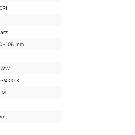
CRI
arz
60*108 mm
-WW
~6500 K
 LM
olt