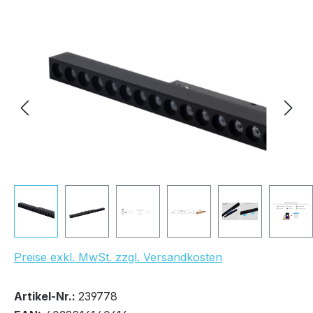
Bildergalerie überspringen
UVP Netto: 31,03 €
Preise exkl. MwSt. zzgl. Versandkosten
Bestand:
Sofort verfügbar, Lieferzeit: 1-2 Tage
14x
Artikel-Nr.:
239778