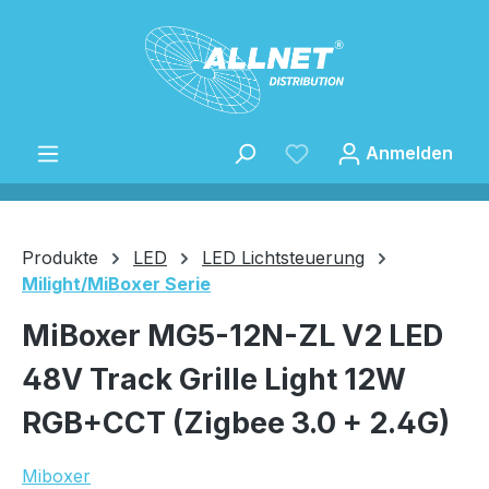
Zum Hauptinhalt springen
Anmelden
Produkte
LED
LED Lichtsteuerung
Milight/MiBoxer Serie
Speichern
MiBoxer MG5-12N-ZL V2 LED
48V Track Grille Light 12W
RGB+CCT (Zigbee 3.0 + 2.4G)
Miboxer