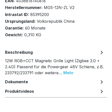
EAN:
4038816140616
Herstellernummer:
MG5-12N-ZL V2
Intrastat ID:
85395200
Ursprungsland:
Volksrepublik China
In den Warenkorb
Garantie:
60 Monate
Gewicht:
0,310 KG
Beschreibung
12W RGB+CCT Magnetic Grille Light (Zigbee 3.0 +
2.4G) Passend für die Powergear 48V Schiene, z.B.
233792/233791 oder weitere…
Mehr
Dokumente
Produktvideos