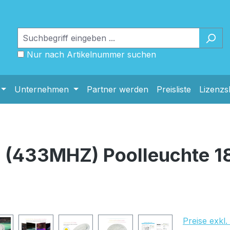
Nur nach Artikelnummer suchen
Unternehmen
Partner werden
Preisliste
Lizenz
a (433MHZ) Poolleuchte
UVP Netto: 
Preise exkl