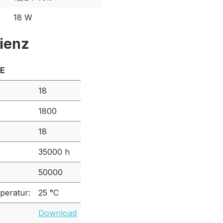
18 W
zienz
 E
18
1800
18
35000 h
50000
peratur:
25 °C
Download