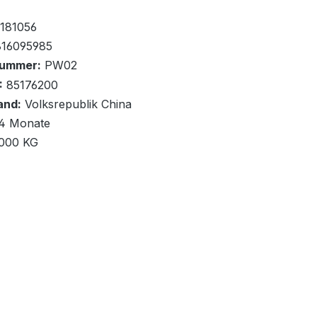
fügbar, Lieferzeit: 1-2 Tage
x
181056
16095985
nummer:
PW02
:
85176200
and:
Volksrepublik China
renkorb
4 Monate
,000 KG