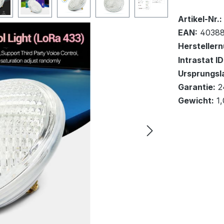
Bestand:
Sofort ver
17
Artikel-Nr.:
EAN:
40388
Hersteller
Intrastat ID
Ursprungsl
In den Wa
Garantie:
2
Gewicht:
1