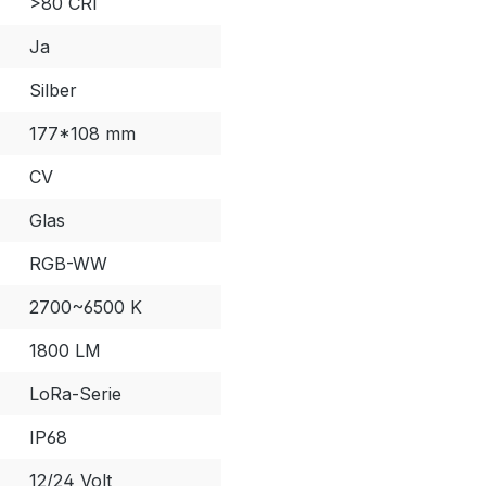
>80 CRI
Ja
Silber
177*108 mm
CV
Glas
RGB-WW
2700~6500 K
1800 LM
LoRa-Serie
IP68
12/24 Volt