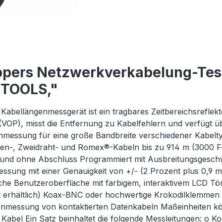
ppers Netzwerkverkabelung-Tes
 TOOLS,"
s Kabellängenmessgerät ist ein tragbares Zeitbereichsrefle
t (VOP), misst die Entfernung zu Kabelfehlern und verfügt 
enmessung für eine große Bandbreite verschiedener Kabelty
aten-, Zweidraht- und Romex®-Kabeln bis zu 914 m (3000 F
 und ohne Abschluss Programmiert mit Ausbreitungsgeschw
sung mit einer Genauigkeit von +/- (2 Prozent plus 0,9 m
ache Benutzeroberfläche mit farbigem, interaktivem LCD Tö
t erhältlich) Koax-BNC oder hochwertige Krokodilklemmen
nmessung von kontaktierten Datenkabeln Maßeinheiten kö
 Kabel Ein Satz beinhaltet die folgende Messleitungen: 