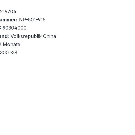
ernd
219704
nummer:
NP-501-915
:
90304000
and:
Volksrepublik China
2 Monate
renkorb
,300 KG