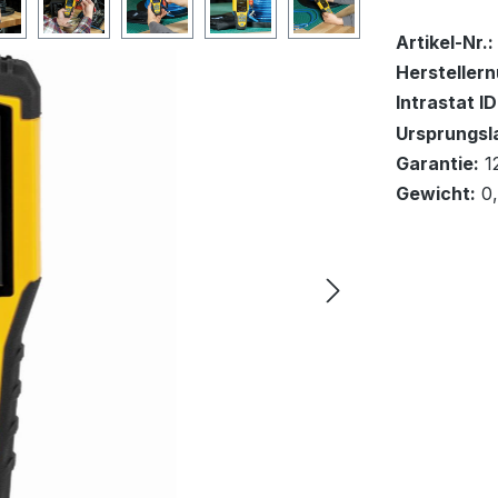
Bestand:
Nicht Lag
0x
Artikel-Nr.:
Hersteller
Intrastat ID
Ursprungsl
Garantie:
1
In den Wa
Gewicht:
0