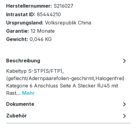
Herstellernummer:
S216027
Intrastat ID:
85444210
Ursprungsland:
Volksrepublik China
In den Warenkorb
Garantie:
12 Monate
Gewicht:
0,046 KG
Beschreibung
Kabeltyp S-STP(S/FTP),
(geflecht/Adernpaarefolien-geschirmt,Halogenfrei)
Kategorie 6 Anschluss Seite A Stecker RJ45 mit
Rast…
Mehr
Dokumente
Zubehör