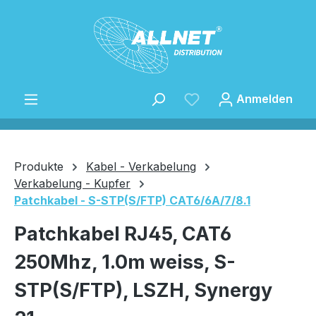
Zum Hauptinhalt springen
Anmelden
Produkte
Kabel - Verkabelung
Verkabelung - Kupfer
Patchkabel - S-STP(S/FTP) CAT6/6A/7/8.1
Speichern
Patchkabel RJ45, CAT6
250Mhz, 1.0m weiss, S-
STP(S/FTP), LSZH, Synergy