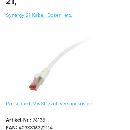
21,
Synergy 21 Kabel, Dosen, etc.
Bildergalerie überspringen
Preise exkl. MwSt. zzgl. Versandkosten
Bestand:
Sofort verfügbar, Lieferzeit: 1-2 Tage
100+
Artikel-Nr.:
76138
EAN:
4038816222114