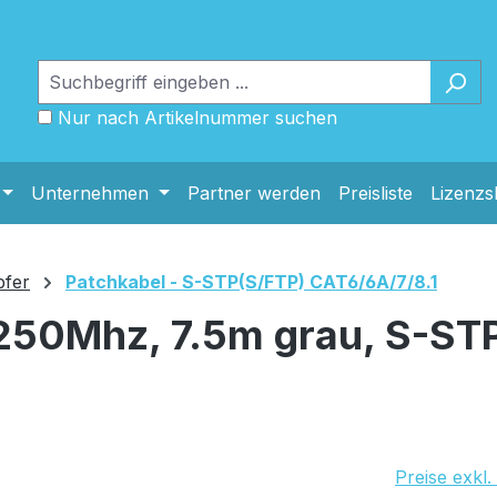
Nur nach Artikelnummer suchen
Unternehmen
Partner werden
Preisliste
Lizenz
pfer
Patchkabel - S-STP(S/FTP) CAT6/6A/7/8.1
250Mhz, 7.5m grau, S-STP
Preise exkl