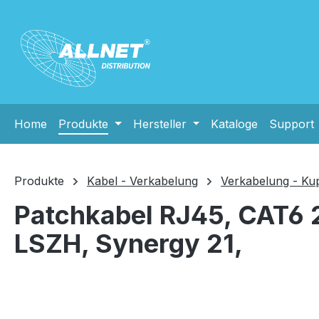
m Hauptinhalt springen
Zur Suche springen
Zur Hauptnavigation springen
Home
Produkte
Hersteller
Kataloge
Support
Produkte
Kabel - Verkabelung
Verkabelung - Ku
Patchkabel RJ45, CAT6 
LSZH, Synergy 21,
Bildergalerie überspringen