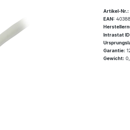
Bestand:
Voraussic
0x
Artikel-Nr.:
EAN:
40388
2026-08-20
Hersteller
Anzahl: 141
Intrastat ID
Ursprungsl
In den Wa
Garantie:
1
Gewicht:
0