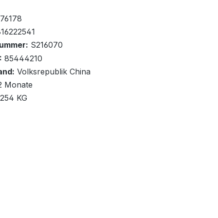
htlich wieder verfügbar ab: 20.08.2026
76178
16222541
T00:00:00+00:00
nummer:
S216070
:
85444210
and:
Volksrepublik China
renkorb
2 Monate
,254 KG