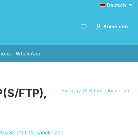
Deutsch
Anmelden
shops
WhatsApp
Speichern
(S/FTP),
Synergy 21 Kabel, Dosen, etc.
. MwSt. zzgl. Versandkosten