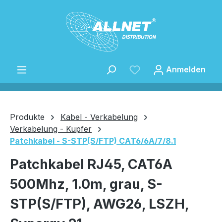
Zum Hauptinhalt springen
Anmelden
Produkte
Kabel - Verkabelung
Verkabelung - Kupfer
Patchkabel - S-STP(S/FTP) CAT6/6A/7/8.1
Speichern
Patchkabel RJ45, CAT6A
500Mhz, 1.0m, grau, S-
STP(S/FTP), AWG26, LSZH,