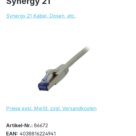
Synergy 21
Synergy 21 Kabel, Dosen, etc.
Bildergalerie überspringen
Preise exkl. MwSt. zzgl. Versandkosten
Bestand:
Sofort verfügbar, Lieferzeit: 1-2 Tage
100+
Artikel-Nr.:
86672
EAN:
4038816224941