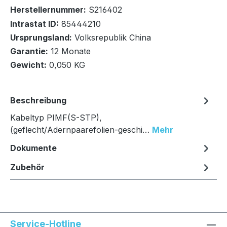
Herstellernummer:
S216402
Intrastat ID:
85444210
Ursprungsland:
Volksrepublik China
In den Warenkorb
Garantie:
12 Monate
Gewicht:
0,050 KG
Beschreibung
Kabeltyp PIMF(S-STP),
(geflecht/Adernpaarefolien-geschi…
Mehr
Dokumente
Zubehör
Service-Hotline