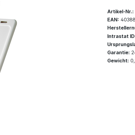
Bestand:
Sofort ver
96
Artikel-Nr.:
EAN:
40388
Hersteller
Intrastat ID
Ursprungsl
In den Wa
Garantie:
2
Gewicht:
0