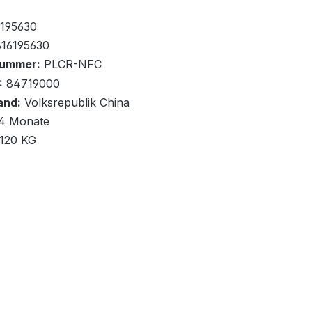
fügbar, Lieferzeit: 1-2 Tage
x
195630
16195630
nummer:
PLCR-NFC
:
84719000
and:
Volksrepublik China
renkorb
4 Monate
,120 KG