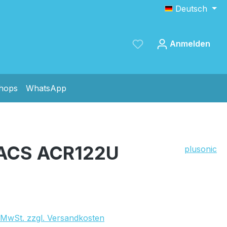
Deutsch
Anmelden
shops
WhatsApp
Speichern
a ACS ACR122U
plusonic
. MwSt. zzgl. Versandkosten