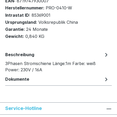
EAN:
8719747930007
Herstellernummer:
PRO-0410-W
Intrastat ID:
85369001
Ursprungsland:
Volksrepublik China
In den Warenkorb
Garantie:
24 Monate
Gewicht:
0,840 KG
Beschreibung
3Phasen Stromschiene Länge:1m Farbe: weiß
Power: 230V / 16A
Dokumente
Service-Hotline