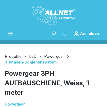
Zum Hauptinhalt springen
Anmelden
Produkte
LED
Powergear
3-Phasen-Schienensystem
Speichern
Powergear 3PH
AUFBAUSCHIENE, Weiss, 1
meter
Powergear