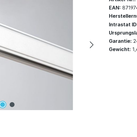
EAN:
87197
Hersteller
DHL Versa
Intrastat ID
Ursprungsl
In den Wa
Garantie:
2
Gewicht:
1