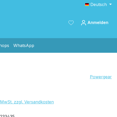
Deutsch
Anmelden
shops
WhatsApp
Speichern
Powergear
. MwSt. zzgl. Versandkosten
fügbar, Lieferzeit: 1-2 Tage
233435