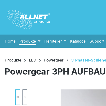
m Hauptinhalt springen
Zur Suche springen
Zur Hauptnavigation springen
Home
Produkte
Hersteller
Kataloge
Support
Produkte
LED
Powergear
3-Phasen-Schien
Powergear 3PH AUFBAUS
Bildergalerie überspringen