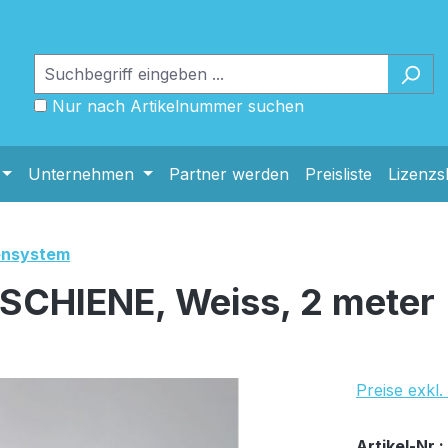
Nur nach Artikelnummer suchen
Unternehmen
Partner werden
Preisliste
Lizenz
ensystem
CHIENE, Weiss, 2 meter
Preise exkl
Bestand:
Sofort ver
3x
Artikel-Nr.: