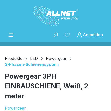
Zum Hauptinhalt springen
Anmelden
Produkte
LED
Powergear
3-Phasen-Schienensystem
Speichern
Powergear 3PH
EINBAUSCHIENE, Weiß, 2
meter
Powergear