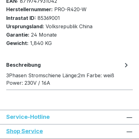
EAN:
8719747931042
Herstellernummer:
PRO-R420-W
DHL Versand Überlänge bis 2m
Intrastat ID:
85369001
Ursprungsland:
Volksrepublik China
In den Warenkorb
Garantie:
24 Monate
Gewicht:
1,840 KG
Beschreibung
3Phasen Stromschiene Länge:2m Farbe: weiß
Power: 230V / 16A
Service-Hotline
Shop Service