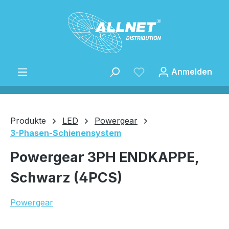
Zum Hauptinhalt springen
Anmelden
Produkte
LED
Powergear
3-Phasen-Schienensystem
Speichern
Powergear 3PH ENDKAPPE,
Schwarz (4PCS)
Powergear