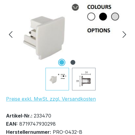
Bildergalerie überspringen
Preise exkl. MwSt. zzgl. Versandkosten
Bestand:
Sofort verfügbar, Lieferzeit: 1-2 Tage
23x
Artikel-Nr.:
233470
EAN:
8719747930298
Herstellernummer:
PRO-0432-B