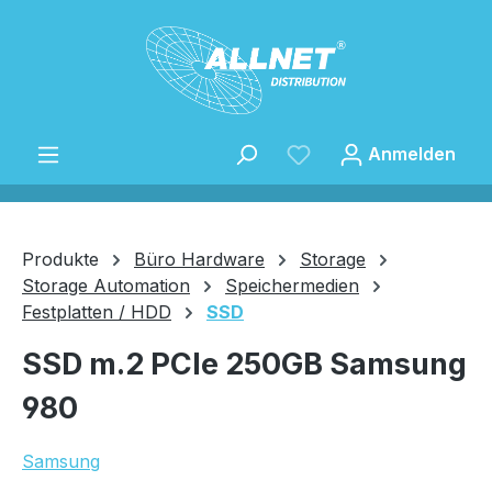
Zum Hauptinhalt springen
Anmelden
Produkte
Büro Hardware
Storage
Storage Automation
Speichermedien
Festplatten / HDD
SSD
Speichern
SSD m.2 PCIe 250GB Samsung
980
Samsung