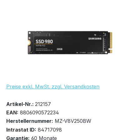
Bildergalerie überspringen
Preise exkl. MwSt. zzgl. Versandkosten
Bestand:
Nicht Lagernd
0x
Artikel-Nr.:
212157
EAN:
8806090572234
Herstellernummer:
MZ-V8V250BW
Intrastat ID:
84717098
Garantie:
60 Monate