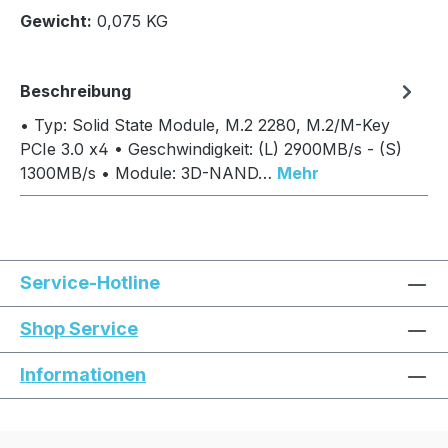
In den Warenkorb
Gewicht:
0,075 KG
Beschreibung
• Typ: Solid State Module, M.2 2280, M.2/M-Key
PCIe 3.0 x4 • Geschwindigkeit: (L) 2900MB/s - (S)
1300MB/s • Module: 3D-NAND…
Mehr
Service-Hotline
Shop Service
Informationen