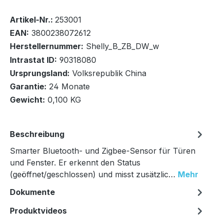
Bestand:
Nicht Lagernd
0x
Artikel-Nr.:
253001
EAN:
3800238072612
Herstellernummer:
Shelly_B_ZB_DW_w
Intrastat ID:
90318080
Ursprungsland:
Volksrepublik China
In den Warenkorb
Garantie:
24 Monate
Gewicht:
0,100 KG
Beschreibung
Smarter Bluetooth- und Zigbee-Sensor für Türen
und Fenster. Er erkennt den Status
(geöffnet/geschlossen) und misst zusätzlic…
Mehr
Dokumente
Produktvideos