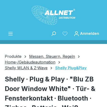
Zum Hauptinhalt springen
Anmelden
Produkte
Messen, Steuern, Regeln
Home-/Gebäudeautomation
Shelly WLAN & Z-Wave
Shelly Plug&Play
Speichern
Shelly · Plug & Play · "Blu ZB
Door Window White" · Tür- &
Fensterkontakt · Bluetooth ·