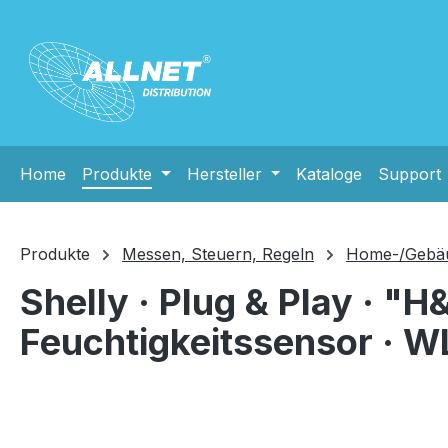
m Hauptinhalt springen
Zur Suche springen
Zur Hauptnavigation springen
Home
Produkte
Hersteller
Kataloge
Support
Produkte
Messen, Steuern, Regeln
Home-/Gebäu
Shelly · Plug & Play · "
Feuchtigkeitssensor · WL
Bildergalerie überspringen