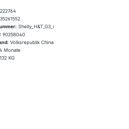
fügbar, Lieferzeit: 1-2 Tage
0+
222764
35261552
nummer:
Shelly_H&T_G3_i
:
90258040
and:
Volksrepublik China
renkorb
4 Monate
,132 KG