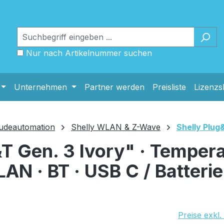
Nur nach Artikelnummer suchen
Unternehmen
Partner werden
Preisliste
Lizenz
deautomation
Shelly WLAN & Z-Wave
Shelly Plug
H&T Gen. 3 Ivory" · Tempera
AN · BT · USB C / Batterie 
UVP Netto: 
Preise exkl