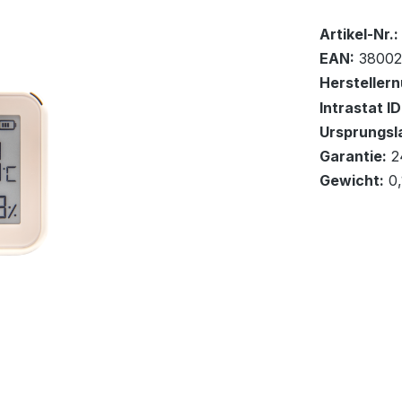
Bestand:
Sofort ver
10
Artikel-Nr.:
EAN:
38002
Hersteller
Intrastat ID
Ursprungsl
In den Wa
Garantie:
2
Gewicht:
0