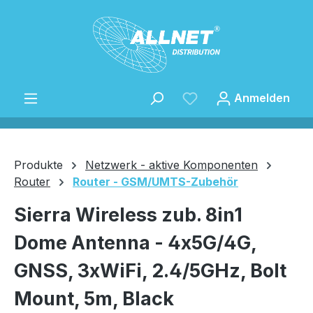
Zum Hauptinhalt springen
Anmelden
Produkte
Netzwerk - aktive Komponenten
Router
Router - GSM/UMTS-Zubehör
Speichern
Sierra Wireless zub. 8in1
Dome Antenna - 4x5G/4G,
GNSS, 3xWiFi, 2.4/5GHz, Bolt
Mount, 5m, Black