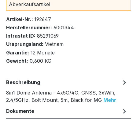
Bestand:
Sofort verfügbar, Lieferzeit: 1-2 Tage
1x
Abverkaufsartikel
Artikel-Nr.:
192647
Herstellernummer:
6001344
Intrastat ID:
85291069
In den Warenkorb
Ursprungsland:
Vietnam
Garantie:
12 Monate
Gewicht:
0,600 KG
Beschreibung
8in1 Dome Antenna - 4x5G/4G, GNSS, 3xWiFi,
2.4/5GHz, Bolt Mount, 5m, Black for MG
Mehr
Dokumente