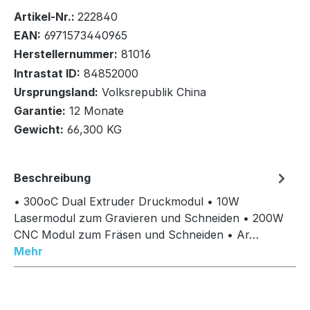
Bestand:
Sofort verfügbar, Lieferzeit: 1-2 Tage
13x
Artikel-Nr.:
222840
EAN:
6971573440965
Herstellernummer:
81016
Intrastat ID:
84852000
Ursprungsland:
Volksrepublik China
In den Warenkorb
Garantie:
12 Monate
Gewicht:
66,300 KG
Beschreibung
• 300oC Dual Extruder Druckmodul • 10W
Lasermodul zum Gravieren und Schneiden • 200W
CNC Modul zum Fräsen und Schneiden • Ar…
Mehr