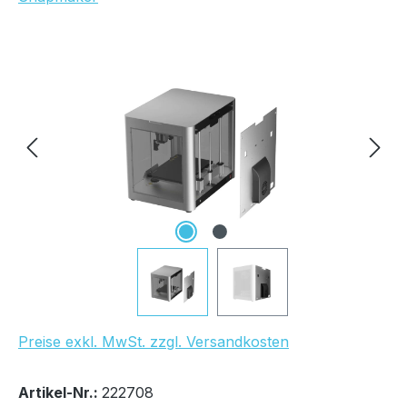
Bildergalerie überspringen
UVP Netto: 57,98 €
Preise exkl. MwSt. zzgl. Versandkosten
Bestand:
Sofort verfügbar, Lieferzeit: 1-2 Tage
1x
Artikel-Nr.:
222708