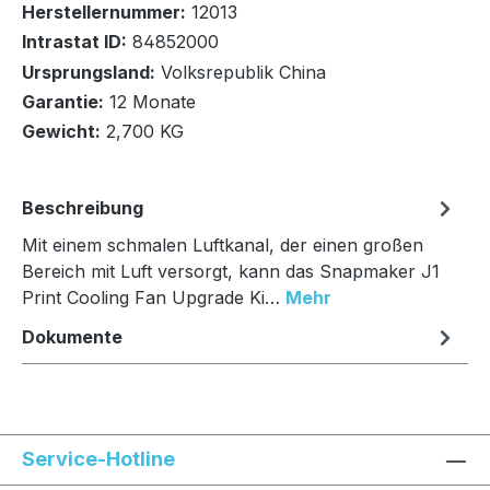
Herstellernummer:
12013
Intrastat ID:
84852000
Lieferung auf Palette
Ursprungsland:
Volksrepublik China
Garantie:
12 Monate
In den Warenkorb
Gewicht:
2,700 KG
Beschreibung
Mit einem schmalen Luftkanal, der einen großen
Bereich mit Luft versorgt, kann das Snapmaker J1
Print Cooling Fan Upgrade Ki…
Mehr
Dokumente
Service-Hotline