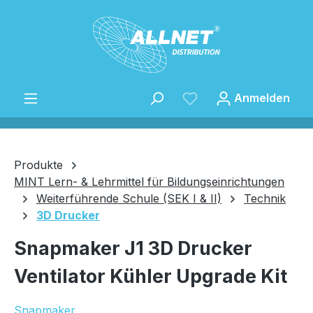
Zum Hauptinhalt springen
Anmelden
Produkte
MINT Lern- & Lehrmittel für Bildungseinrichtungen
Weiterführende Schule (SEK I & II)
Technik
Speichern
3D Drucker
Snapmaker J1 3D Drucker
Ventilator Kühler Upgrade Kit
Snapmaker