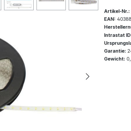
Bestand:
Sofort ver
6x
Artikel-Nr.:
EAN:
40388
Hersteller
Intrastat ID
Ursprungsl
In den Wa
Garantie:
2
Gewicht:
0