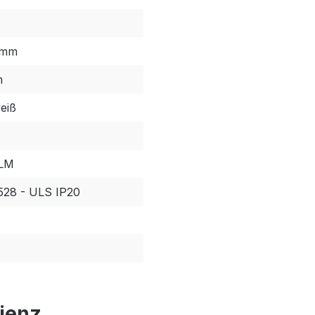
 mm
m
eiß
 LM
528 - ULS IP20
zienz