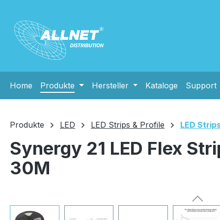
m Hauptinhalt springen
Zur Suche springen
Zur Hauptnavigation springen
Home
Produkte
Hersteller
Kataloge
Support
Produkte
LED
LED Strips & Profile
LED Strip
Synergy 21 LED Flex St
30M
Bildergalerie überspringen