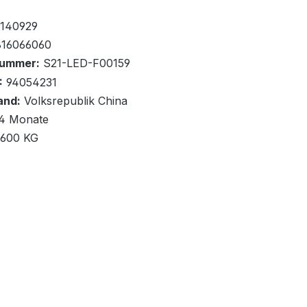
fügbar, Lieferzeit: 1-2 Tage
140929
16066060
nummer:
S21-LED-F00159
:
94054231
and:
Volksrepublik China
renkorb
4 Monate
,600 KG