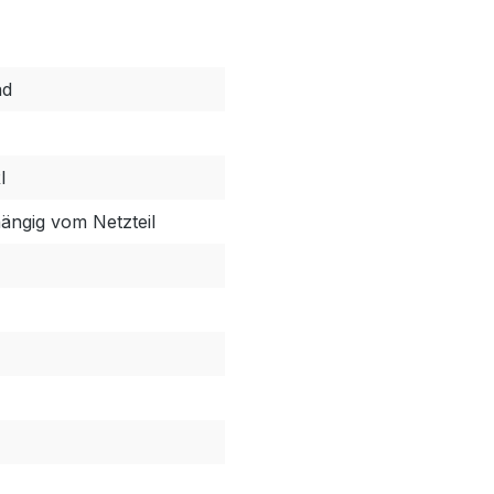
ad
I
ängig vom Netzteil