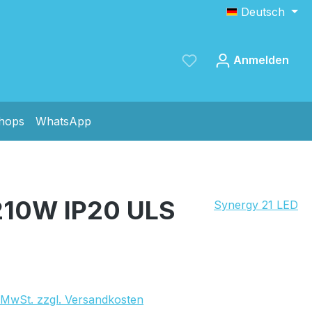
Deutsch
Anmelden
shops
WhatsApp
Speichern
210W IP20 ULS
Synergy 21 LED
. MwSt. zzgl. Versandkosten