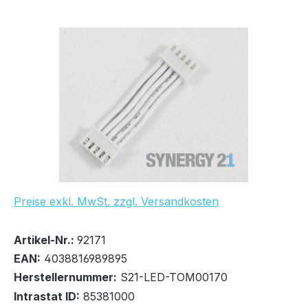
Bildergalerie überspringen
UVP Netto: 1,78 €
Preise exkl. MwSt. zzgl. Versandkosten
Bestand:
Sofort verfügbar, Lieferzeit: 1-2 Tage
100+
Artikel-Nr.:
92171
EAN:
4038816989895
Herstellernummer:
S21-LED-TOM00170
DHL Versand Überlänge bis 2m
Intrastat ID:
85381000