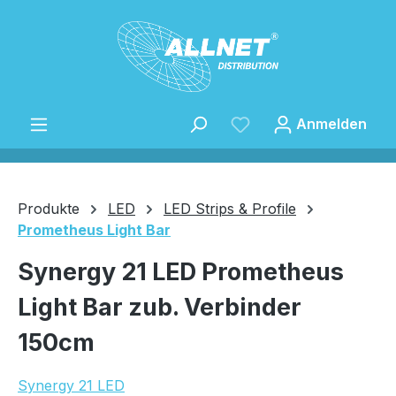
Zum Hauptinhalt springen
Anmelden
Produkte
LED
LED Strips & Profile
Prometheus Light Bar
Speichern
Synergy 21 LED Prometheus
Light Bar zub. Verbinder
150cm
Synergy 21 LED