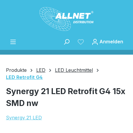
Zum Hauptinhalt springen
Anmelden
Produkte
LED
LED Leuchtmittel
LED Retrofit G4
Speichern
Synergy 21 LED Retrofit G4 15x
SMD nw
Synergy 21 LED