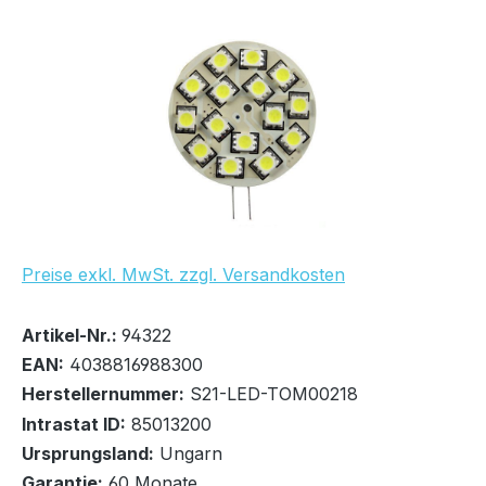
Bildergalerie überspringen
UVP Netto: 4,12 €
Preise exkl. MwSt. zzgl. Versandkosten
Bestand:
Sofort verfügbar, Lieferzeit: 1-2 Tage
48x
Artikel-Nr.:
94322
EAN:
4038816988300
Herstellernummer:
S21-LED-TOM00218
Intrastat ID:
85013200
Ursprungsland:
Ungarn
In den Warenkorb
Garantie:
60 Monate