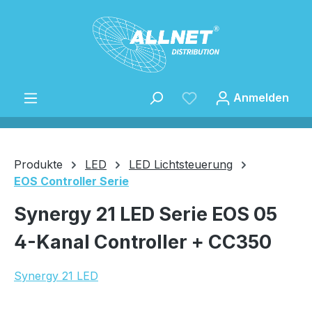
Zum Hauptinhalt springen
Anmelden
Produkte
LED
LED Lichtsteuerung
EOS Controller Serie
Speichern
Synergy 21 LED Serie EOS 05
4-Kanal Controller + CC350
Synergy 21 LED