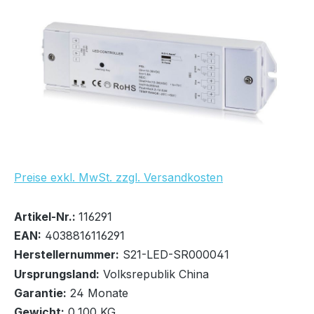
Bildergalerie überspringen
UVP Netto: 60,48 €
Preise exkl. MwSt. zzgl. Versandkosten
Bestand:
Sofort verfügbar, Lieferzeit: 1-2 Tage
31x
Artikel-Nr.:
116291
EAN:
4038816116291
Herstellernummer:
S21-LED-SR000041
Ursprungsland:
Volksrepublik China
Garantie:
24 Monate
In den Warenkorb
Gewicht:
0,100 KG